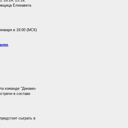
, 26:24, 25:19,
ровщица Елизавета
января в 19:00 (МСК)
алее
.
ила команде "Динамо-
встречи в составе
предстоит сыграть в