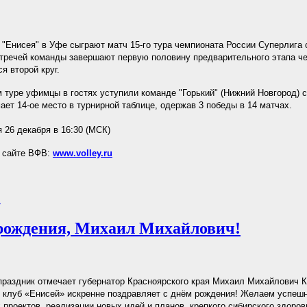
"Енисея" в Уфе сыграют матч 15-го тура чемпионата России Суперлига 
стречей команды завершают первую половину предварительного этапа че
я второй круг.
туре уфимцы в гостях уступили команде "Горький" (Нижний Новгород) с
ает 14-ое место в турнирной таблице, одержав 3 победы в 14 матчах.
я 26 декабря в 16:30 (МСК)
а сайте ВФВ:
www.volley.ru
.
рождения, Михаил Михайлович!
праздник отмечает губернатор Красноярского края Михаил Михайлович К
 клуб «Енисей» искренне поздравляет с днём рождения! Желаем успеш
 проектов, реализации новых идей и планов, крепкого сибирского здоров