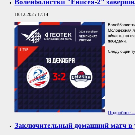
Волейболистки "Енисея-2" заверши
18.12.2025 17:14
Волейболистки
Молодежная л
область) со сч
победами.
Следующий тур
Подробнее ..
Заключительный домашний матч в у