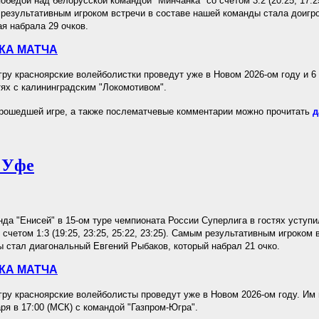
обедой над белорусской командой "Минчанка" со счётом 3:2 (20:25, 17:25
 результативным игроком встречи в составе нашей команды стала доиг
ая набрала 29 очков.
КА МАТЧА
у красноярские волейболистки проведут уже в Новом 2026-ом году и 6 
тях с калининградским "Локомотивом".
рошедшей игре, а также послематчевые комментарии можно прочитать
д
 Уфе
да "Енисей" в 15-ом туре чемпионата России Суперлига в гостях уступ
 счетом 1:3 (19:25, 23:25, 25:22, 23:25). Самым результативным игроком 
 стал диагональный Евгений Рыбаков, который набрал 21 очко.
КА МАТЧА
у красноярские волейболисты проведут уже в Новом 2026-ом году. Им 
аря в 17:00 (МСК) с командой "Газпром-Югра".