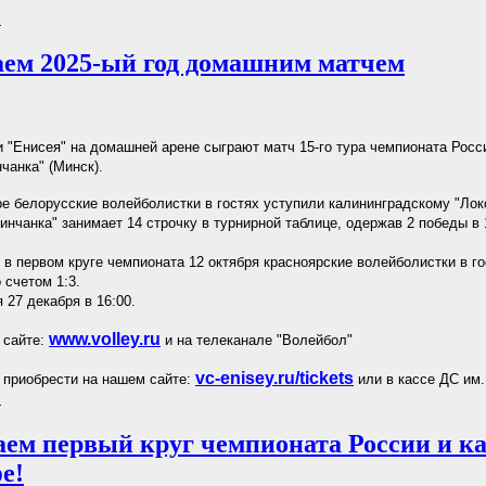
.
ем 2025-ый год домашним матчем
 "Енисея" на домашней арене сыграют матч 15-го тура чемпионата Росс
чанка" (Минск).
е белорусские волейболистки в гостях уступили калининградскому "Лок
Минчанка" занимает 14 строчку в турнирной таблице, одержав 2 победы в 
 в первом круге чемпионата 12 октября красноярские волейболистки в г
 счетом 1:3.
 27 декабря в 16:00.
www.volley.ru
 сайте:
и на телеканале "Волейбол"
vc-enisey.ru/tickets
приобрести на нашем сайте:
или в кассе ДС им.
.
ем первый круг чемпионата России и к
е!