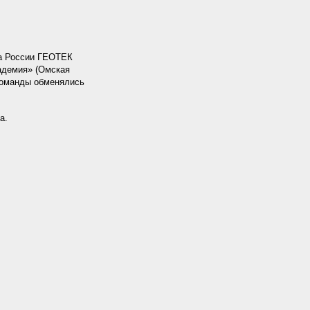
та России ГЕОТЕК
адемия» (Омская
а команды обменялись
а.