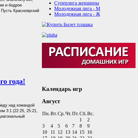
Суперлига женщины
ии и бодрое
Молодежная лига - М
. Пусть Красноярский
Молодежная лига - Ж
о года!
Календарь игр
Август
беду над командой
 3:1 (22:25, 25:21,
Пн.
Вт.
Ср.
Чт.
Пт.
Сб.
Вс.
 диагональный
1
2
3
4
5
6
7
8
9
10
11
12
13
14
15
16