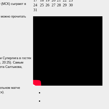
17
18
19
20
21
22
23
 (МСК) сыграют в
24
25
26
27
28
29
30
31
 можно прочитать
и Суперлига в гостях
, 20:25). Самым
ета Салтыкова,
тельном матче
к).