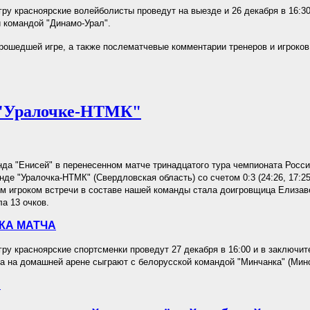
у красноярские волейболисты проведут на выезде и 26 декабря в 16:30
 командой "Динамо-Урал".
рошедшей игре, а также послематчевые комментарии тренеров и игроков
 "Уралочке-НТМК"
да "Енисей" в перенесенном матче тринадцатого тура чемпионата Росси
нде "Уралочка-НТМК" (Свердловская область) со счетом 0:3 (24:26, 17:25
м игроком встречи в составе нашей команды стала доигровщица Елизав
ла 13 очков.
КА МАТЧА
у красноярские спортсменки проведут 27 декабря в 16:00 и в заключи
а на домашней арене сыграют с белорусской командой "Минчанка" (Минс
.