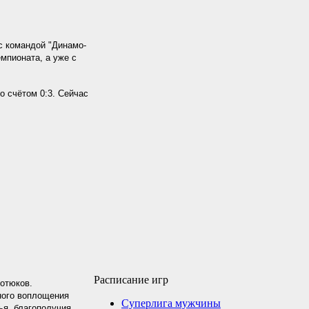
с командой "Динамо-
мпионата, а уже с
о счётом 0:3. Сейчас
Расписание игр
отюков.
ного воплощения
Суперлига мужчины
ья, благополучия,