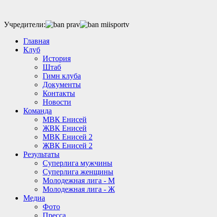
Учредители:
Главная
Клуб
История
Штаб
Гимн клуба
Документы
Контакты
Новости
Команда
МВК Енисей
ЖВК Енисей
МВК Енисей 2
ЖВК Енисей 2
Результаты
Суперлига мужчины
Суперлига женщины
Молодежная лига - М
Молодежная лига - Ж
Медиа
Фото
Пресса