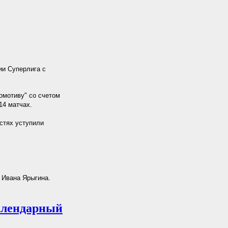
ии Суперлига с
омотиву" со счетом
14 матчах.
остях уступили
 Ивана Ярыгина.
алендарный