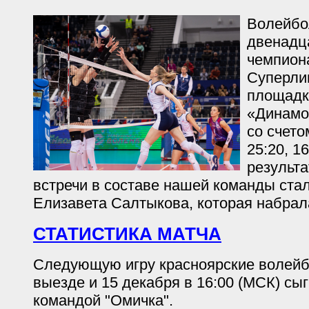
Волейбо
двенадц
чемпион
Суперли
площадк
«Динамо
со счетом
25:20, 1
результ
встречи в составе нашей команды ста
Елизавета Салтыкова, которая набрала
СТАТИСТИКА МАТЧА
Следующую игру красноярские волейб
выезде и 15 декабря в 16:00 (МСК) сы
командой "Омичка".