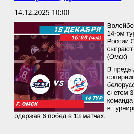
14.12.2025 10:00
Волейбо
14-ом ту
России 
сыграют
(Омск).
В преды
соперни
белорусс
счетом 3
команда 
в турнир
одержав 6 побед в 13 матчах.