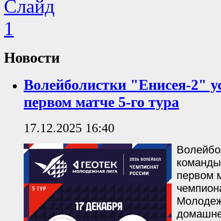
Новости
Волейболистки "Енисея-2" у
первом матче 5-го тура
17.12.2025 16:40
Волейбо
команды
первом м
чемпион
Молодеж
домашне