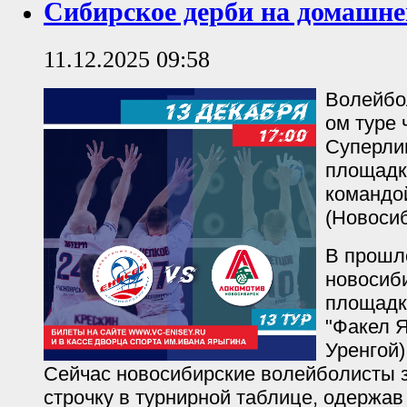
Сибирское дерби на домашне
11.12.2025 09:58
Волейбол
ом туре
Суперлиг
площадк
командо
(Новосиб
В прошл
новосиб
площадк
"Факел 
Уренгой)
Сейчас новосибирские волейболисты 
строчку в турнирной таблице, одержав