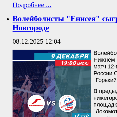
Подробнее ...
Волейболисты "Енисея" сыг
Новгороде
08.12.2025 12:04
Волейбо
Нижнем 
матч 12-
России 
"Горький
В преды
нижегор
площадк
"Локомот