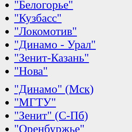
"Белогорье"
"Кузбасс"
"Локомотив"
"Динамо - Урал"
"Зенит-Казань"
"Нова"
"Динамо" (Мск)
"МГТУ"
"Зенит" (С-Пб)
"Оренбуржье"