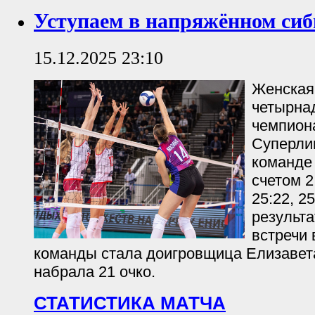
Уступаем в напряжённом сиб
15.12.2025 23:10
Женская
четырна
чемпион
Суперлиг
команде
счетом 2:
25:22, 2
результ
встречи 
команды стала доигровщица Елизавет
набрала 21 очко.
СТАТИСТИКА МАТЧА