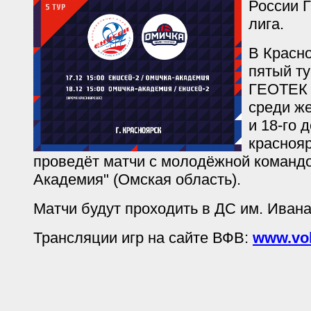
России 
лига.
В Красн
пятый т
ГЕОТЕК 
среди же
и 18-го 
красноя
проведёт матчи с молодёжной командо
Академия" (Омская область).
Матчи будут проходить в ДС им. Иван
Трансляции игр на сайте ВФВ:
www.vol