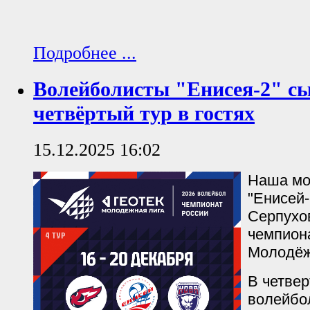
Подробнее ...
Волейболисты "Енисея-2" с
четвёртый тур в гостях
15.12.2025 16:02
Наша мо
"Енисей-
Серпухов
чемпион
Молодёж
В четвер
волейбо