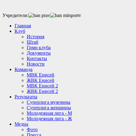
Учредители:
Главная
Клуб
История
Штаб
Гимн клуба
Документы
Контакты
Новости
Команда
МВК Енисей
ЖВК Енисей
МВК Енисей 2
ЖВК Енисей 2
Результаты
Суперлига мужчины
Суперлига женщины
Молодежная лига - М
Молодежная лига - Ж
Медиа
Фото
Пресса