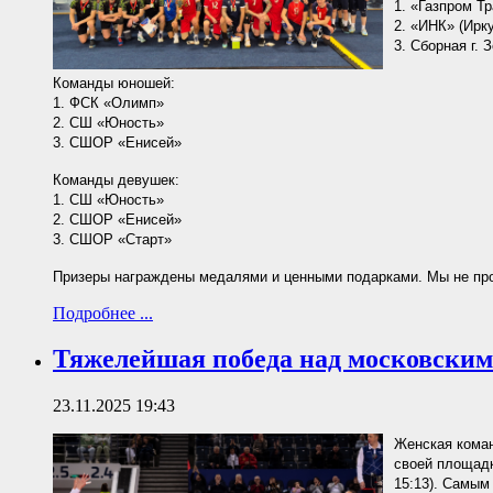
1. «Газпром Тр
2. «ИНК» (Ирку
3. Сборная г. 
Команды юношей:
1. ФСК «Олимп»
2. СШ «Юность»
3. СШОР «Енисей»
Команды девушек:
1. СШ «Юность»
2. СШОР «Енисей»
3. СШОР «Старт»
Призеры награждены медалями и ценными подарками. Мы не прощ
Подробнее ...
Тяжелейшая победа над московским
23.11.2025 19:43
Женская коман
своей площадк
15:13). Самым