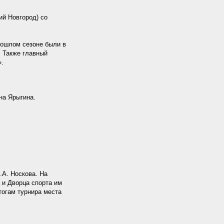
й Новгород) со
рошлом сезоне были в
 Также главный
».
на Ярыгина.
.А. Носкова. На
 и Дворца спорта им
тогам турнира места