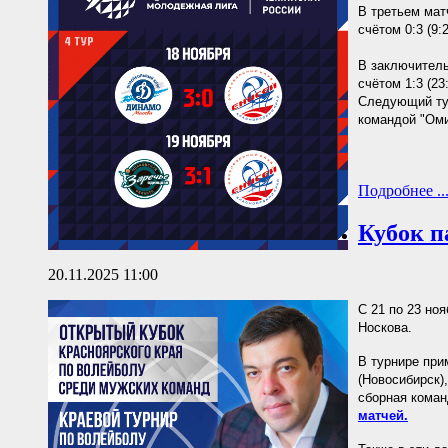
В третьем мат
счётом 0:3 (9:2
В заключитель
счётом 1:3 (23:
Следующий тур
командой "Оми
Подробнее ..
Кубок п
20.11.2025 11:00
С 21 по 23 но
Носкова.
В турнире при
(Новосибирск),
сборная коман
матчей.