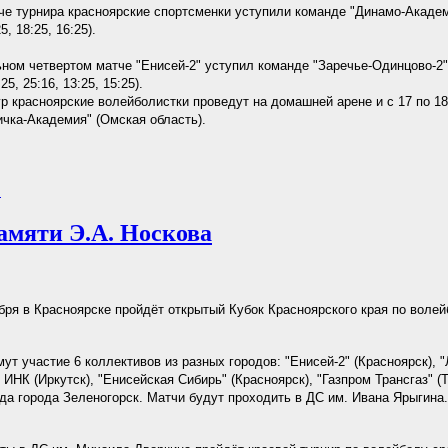
че турнира красноярские спортсменки уступили команде "Динамо-Академ
5, 18:25, 16:25).
ном четвертом матче "Енисей-2" уступил команде "Заречье-Одинцово-2" 
25, 25:16, 13:25, 15:25).
 красноярские волейболистки проведут на домашней арене и с 17 по 18
чка-Академия" (Омская область).
.
амяти Э.А. Носкова
ября в Красноярске пройдёт открытый Кубок Красноярского края по волей
мут участие 6 коллективов из разных городов: "Енисей-2" (Красноярск), 
 ИНК (Иркутск), "Енисейская Сибирь" (Красноярск), "Газпром Трансгаз" (Т
да города Зеленогорск. Матчи будут проходить в ДС им. Ивана Ярыгина