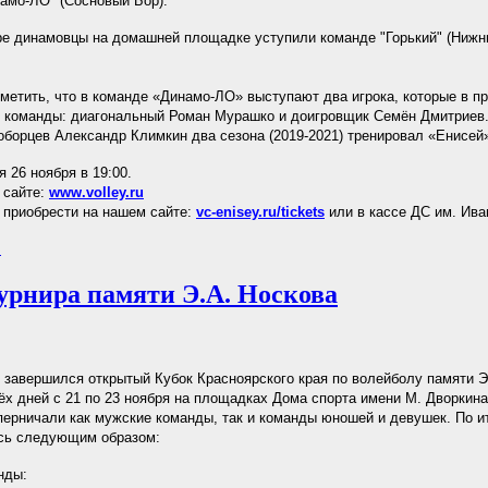
амо-ЛО" (Сосновый Бор).
е динамовцы на домашней площадке уступили команде "Горький" (Нижни
тметить, что в команде «Динамо-ЛО» выступают два игрока, которые в п
 команды: диагональный Роман Мурашко и доигровщик Семён Дмитриев.
оборцев Александр Климкин два сезона (2019-2021) тренировал «Енисей
 26 ноября в 19:00.
 сайте:
www.volley.ru
приобрести на нашем сайте:
vc-enisey.ru/tickets
или в кассе ДС им. Ива
.
урнира памяти Э.А. Носкова
 завершился открытый Кубок Красноярского края по волейболу памяти Э
ёх дней с 21 по 23 ноября на площадках Дома спорта имени М. Дворкина
перничали как мужские команды, так и команды юношей и девушек. По и
сь следующим образом:
нды: