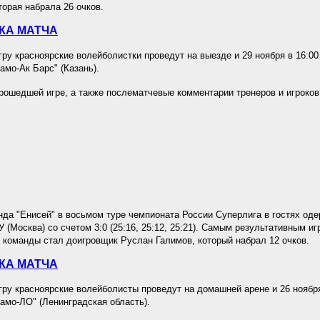
торая набрала 26 очков.
КА МАТЧА
у красноярские волейболистки проведут на выезде и 29 ноября в 16:00
амо-Ак Барс" (Казань).
рошедшей игре, а также послематчевые комментарии тренеров и игроков
да "Енисей" в восьмом туре чемпионата России Суперлига в гостях од
 (Москва) со счетом 3:0 (25:16, 25:12, 25:21). Самым результативным иг
 команды стал доигровщик Руслан Галимов, который набрал 12 очков.
КА МАТЧА
у красноярские волейболисты проведут на домашней арене и 26 ноября
амо-ЛО" (Ленинградская область).