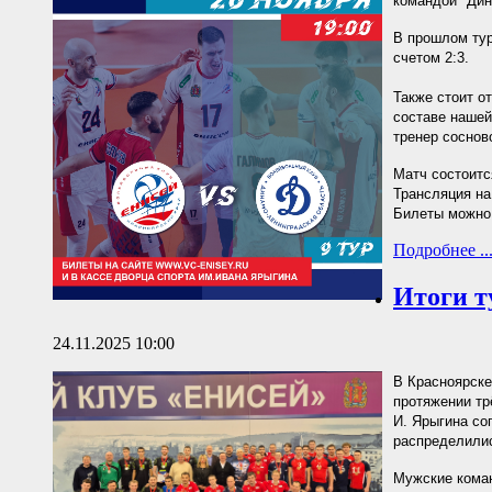
командой "Дин
В прошлом тур
счетом 2:3.
Также стоит о
составе нашей
тренер соснов
Матч состоится
Трансляция на
Билеты можно 
Подробнее ..
Итоги т
24.11.2025 10:00
В Красноярске
протяжении тр
И. Ярыгина со
распределили
Мужские кома