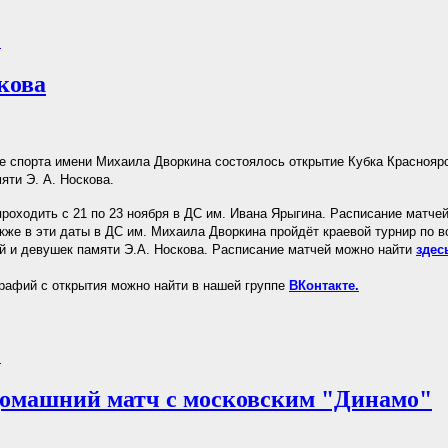
.
кова
е спорта имени Михаила Дворкина состоялось открытие Кубка Красноярс
яти Э. А. Носкова.
проходить с 21 по 23 ноября в ДС им. Ивана Ярыгина. Расписание матче
акже в эти даты в ДС им. Михаила Дворкина пройдёт краевой турнир по 
 и девушек памяти Э.А. Носкова. Расписание матчей можно найти
здес
афий с открытия можно найти в нашей группе
ВКонтакте.
.
домашний матч с московским "Динамо"