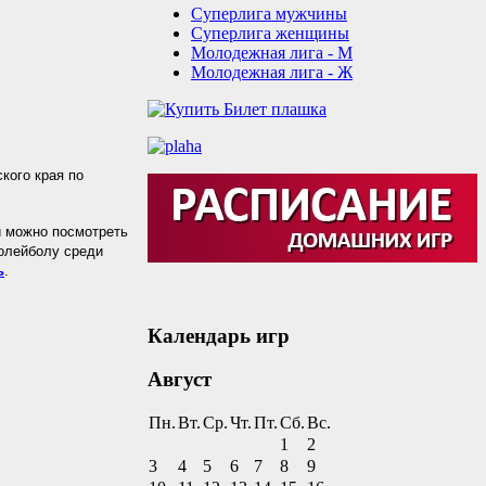
Суперлига мужчины
Суперлига женщины
Молодежная лига - М
Молодежная лига - Ж
кого края по
й можно посмотреть
волейболу среди
ь
.
Календарь игр
Август
Пн.
Вт.
Ср.
Чт.
Пт.
Сб.
Вс.
1
2
3
4
5
6
7
8
9