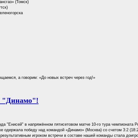
ансгаз» (Томск)
тск)
Зеленогорска
аемся, а говорим: «До новых встреч через год!»
 "Динамо"!
да "Енисей" в напряжённом пятисетовом матче 10-го тура чемпионата Р
е одержала победу над командой «Динамо» (Москва) со счетом 3:2 (18:25,
 результативным игроком встречи в составе нашей команды стала доиг