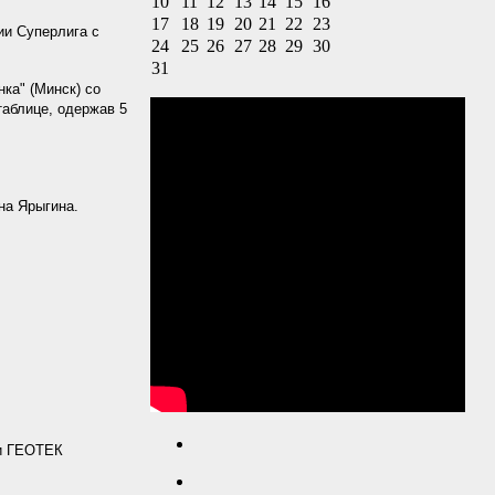
10
11
12
13
14
15
16
17
18
19
20
21
22
23
ии Суперлига с
24
25
26
27
28
29
30
31
ка" (Минск) со
таблице, одержав 5
на Ярыгина.
ии ГЕОТЕК