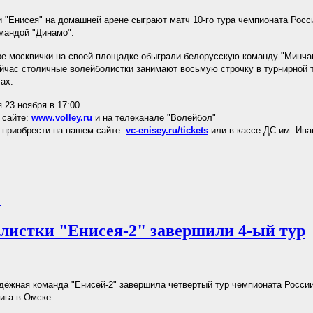
 "Енисея" на домашней арене сыграют матч 10-го тура чемпионата Росс
мандой "Динамо".
е москвички на своей площадке обыграли белорусскую команду "Минчан
ейчас столичные волейболистки занимают восьмую строчку в турнирной 
ах.
 23 ноября в 17:00
 сайте:
www.volley.ru
и на телеканале "Волейбол"
приобрести на нашем сайте:
vc-enisey.ru/tickets
или в кассе ДС им. Ива
.
листки "Енисея-2" завершили 4-ый тур
ёжная команда "Енисей-2" завершила четвертый тур чемпионата Росс
ига в Омске.