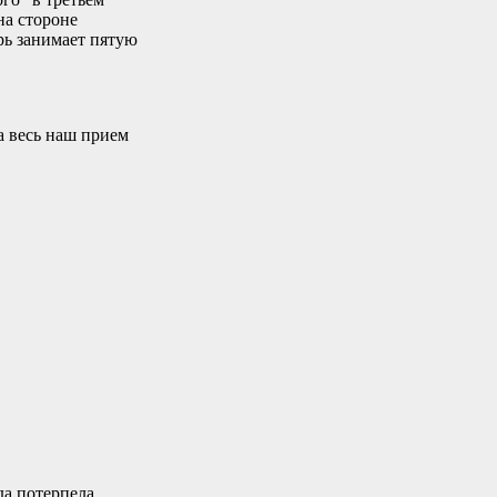
на стороне
рь занимает пятую
ла весь наш прием
да потерпела