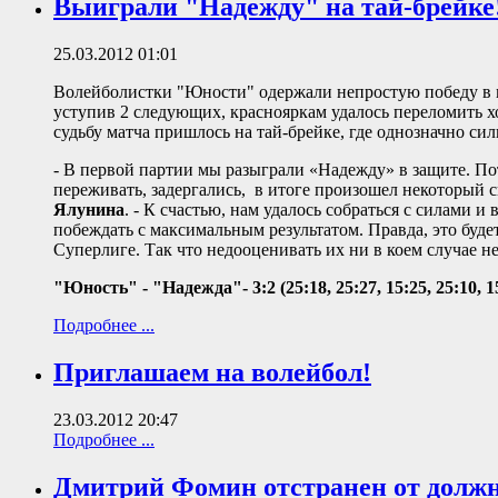
Выиграли "Надежду" на тай-брейке
25.03.2012 01:01
Волейболистки "Юности" одержали непростую победу в м
уступив 2 следующих, краснояркам удалось переломить хо
судьбу матча пришлось на тай-брейке, где однозначно си
- В первой партии мы разыграли «Надежду» в защите. Пото
переживать, задергались, в итоге произошел некоторый с
Ялунина
. - К счастью, нам удалось собраться с силами и
побеждать с максимальным результатом. Правда, это буде
Суперлиге. Так что недооценивать их ни в коем случае не
"Юность" - "Надежда"- 3:2 (25:18, 25:27, 15:25, 25:10, 1
Подробнее ...
Приглашаем на волейбол!
23.03.2012 20:47
Подробнее ...
Дмитрий Фомин отстранен от долж