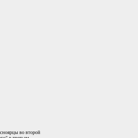
асноярцы во второй
го" в третьем