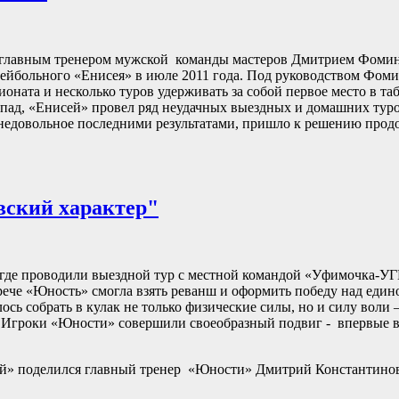
 с главным тренером мужской команды мастеров Дмитрием Фом
лейбольного «Енисея» в июле 2011 года. Под руководством Фом
оната и несколько туров удерживать за собой первое место в та
 спад, «Енисей» провел ряд неудачных выездных и домашних туро
 недовольное последними результатами, пришло к решению продо
вский характер"
 где проводили выездной тур с местной командой «Уфимочка-У
трече «Юность» смогла взять реванш и оформить победу над еди
сь собрать в кулак не только физические силы, но и силу воли 
зу. Игроки «Юности» совершили своеобразный подвиг - впервые
й» поделился главный тренер «Юности» Дмитрий Константинов