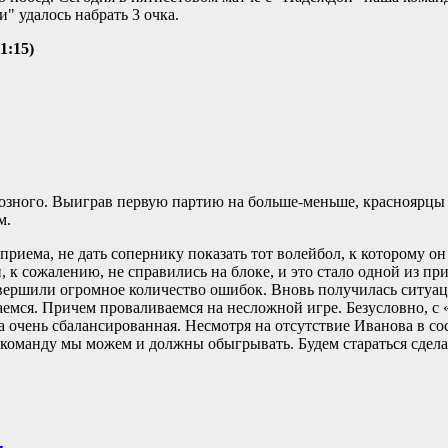
 удалось набрать 3 очка.
1:15)
розного. Выиграв первую партию на больше-меньше, красноярцы
м.
приема, не дать сопернику показать тот волейбол, к которому он
и, к сожалению, не справились на блоке, и это стало одной из п
вершили огромное количество ошибок. Вновь получилась ситуац
емся. Причем проваливаемся на несложной игре. Безусловно, с
а очень сбалансированная. Несмотря на отсутствие Иванова в со
команду мы можем и должны обыгрывать. Будем стараться сделат