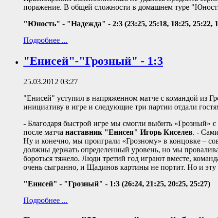
поражение. В общей сложности в домашнем туре "Юности"
"Юность" - "Надежда" - 2:3 (23:25, 25:18, 18:25, 25:22, 1
Подробнее ...
"Енисей"-"Грозный" - 1:3
25.03.2012 03:27
"Енисей" уступил в напряженном матче с командой из Г
инициативу в игре и следующие три партии отдали гостя
- Благодаря быстрой игре мы смогли выбить «Грозный» с 
после матча
наставник "Енисея" Игорь Киселев
. - Сам
Ну и конечно, мы проиграли «Грозному» в концовке – со
должны держать определенный уровень, но мы провалива
бороться тяжело. Люди третий год играют вместе, команд
очень сыгранно, и Щадинов картины не портит. Но и эту 
"Енисей" - "Грозный" - 1:3 (26:24, 21:25, 20:25, 25:27)
Подробнее ...