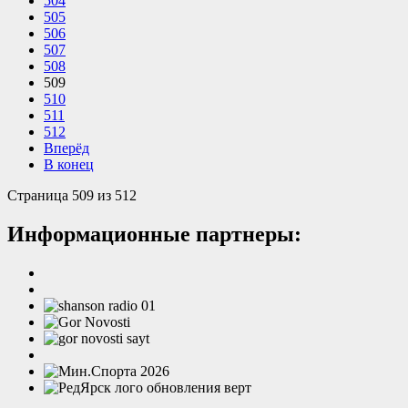
504
505
506
507
508
509
510
511
512
Вперёд
В конец
Страница 509 из 512
Информационные партнеры: