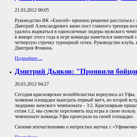
21.03.2012 00:05
Руководство ВК «Енисей» приняло решение расстаться
Дмитрий Александрович занял пост главного тренера во
удалось вырваться в единоличные лидеры мужского чемпи
в январе этого года в игре команды наметился заметный
четвертую строчку турнирной сетки. Руководство клуба,
Дмитрия Фомина.
Подробнее ...
Дмитрий Дьяков: "Проявили бойцо
20.03.2012 04:27
Сегодня красноярские волейболистки вернулись из Уфы,
хозяевам площадки выиграть первый матч, во второй вс
лидерами женского чемпионата – 3:2. Краснояркам пришло
сетам 1:2, мы сумели переломить ход игры в свою поль
чемпионате команда Уфы проиграла на своей площадке.
Своими впечатлениями о непростых матчах с «Уфимочко