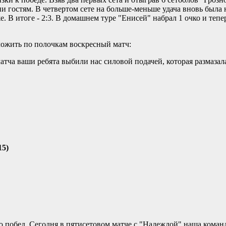
ии гостям. В четвертом сете на больше-меньше удача вновь была 
. В итоге - 2:3. В домашнем туре "Енисей" набрал 1 очко и тепе
ожить по полочкам воскресный матч:
матча ваши ребята выбили нас силовой подачей, которая размаза
15)
 побед. Сегодня в пятисетовом матче с "Надеждой" наша коман