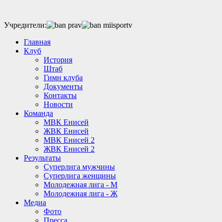
Учредители:
Главная
Клуб
История
Штаб
Гимн клуба
Документы
Контакты
Новости
Команда
МВК Енисей
ЖВК Енисей
МВК Енисей 2
ЖВК Енисей 2
Результаты
Суперлига мужчины
Суперлига женщины
Молодежная лига - М
Молодежная лига - Ж
Медиа
Фото
Пресса