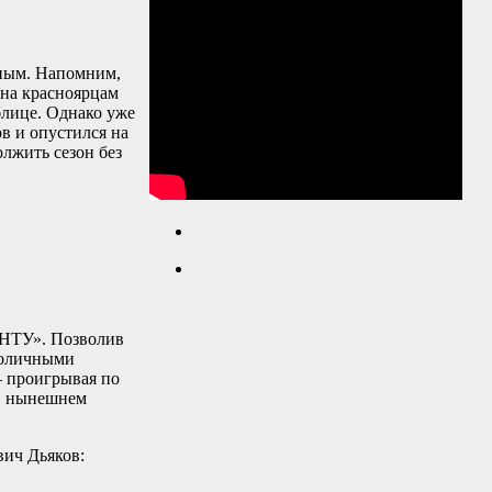
иным. Напомним,
ина красноярцам
блице. Однако уже
в и опустился на
лжить сезон без
ГНТУ». Позволив
ноличными
– проигрывая по
 в нынешнем
ич Дьяков: