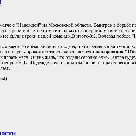
!
атче с "Надеждой" из Московской области. Выиграв в борьбе 
д встречи и в четвертом сете навязать соперницам свой сценар
льнее были игроки нашей команды.В итоге-3:2. Волевая победа 
м какое-то время не летела подача, и это сказалось на эмоциях
пад в игре, - прокомментировала ход встречи
нападающая "Юно
 выиграть матч. Очень жаль, что отдали сегодня очко. Завтра буде
т непросто. В «Надежде» очень опытные игроки, практически вс
льзя.
5:4)
ности