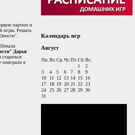
первую партию и
ий игры. Решать
Календарь игр
"Юности".
. Начали
Август
сти" Дарья
м стараться
Пн.
Вт.
Ср.
Чт.
Пт.
Сб.
Вс.
е поиграли в
1
2
3
4
5
6
7
8
9
10
11
12
13
14
15
16
17
18
19
20
21
22
23
24
25
26
27
28
29
30
31