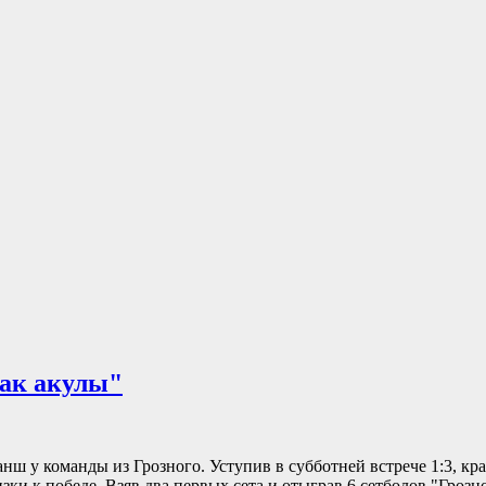
как акулы"
анш у команды из Грозного. Уступив в субботней встрече 1:3, кр
ки к победе. Взяв два первых сета и отыграв 6 сетболов "Грозно