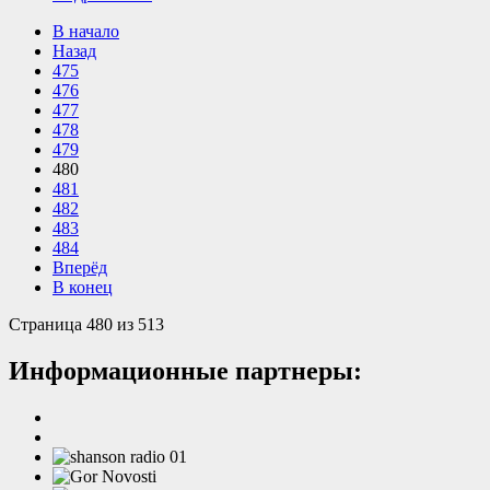
В начало
Назад
475
476
477
478
479
480
481
482
483
484
Вперёд
В конец
Страница 480 из 513
Информационные партнеры: