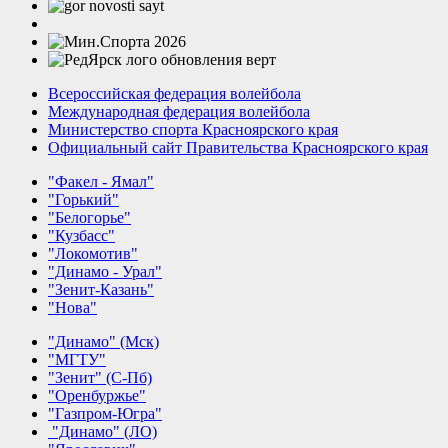
Всероссийская федерация волейбола
Международная федерация волейбола
Министерство спорта Красноярского края
Официальный сайт Правительства Красноярского края
"Факел - Ямал"
"Горький"
"Белогорье"
"Кузбасс"
"Локомотив"
"Динамо - Урал"
"Зенит-Казань"
"Нова"
"Динамо" (Мск)
"МГТУ"
"Зенит" (С-Пб)
"Оренбуржье"
"Газпром-Югра"
"Динамо" (ЛО)