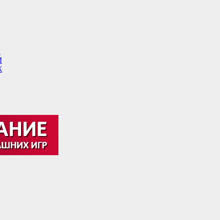
ы
М
Ж