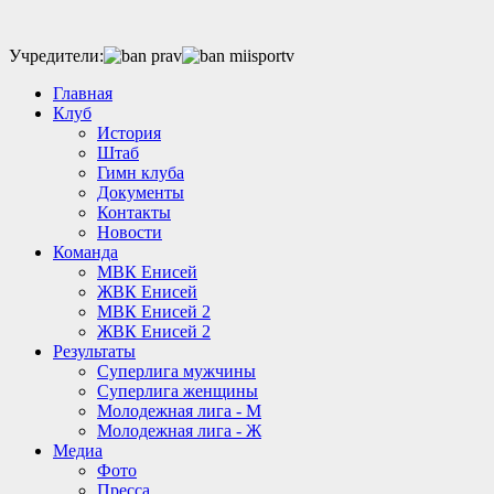
Учредители:
Главная
Клуб
История
Штаб
Гимн клуба
Документы
Контакты
Новости
Команда
МВК Енисей
ЖВК Енисей
МВК Енисей 2
ЖВК Енисей 2
Результаты
Суперлига мужчины
Суперлига женщины
Молодежная лига - М
Молодежная лига - Ж
Медиа
Фото
Пресса