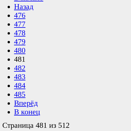
Назад
476
477
478
479
480
481
482
483
484
485
Вперёд
В конец
Страница 481 из 512