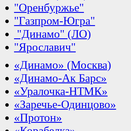
"Оренбуржье"
"Газпром-Югра"
"Динамо" (ЛО)
"Ярославич"
«Динамо» (Москва)
«Динамо-Ак Барс»
«Уралочка-НТМК»
«Заречье-Одинцово»
«Протон»
«Корабелка»