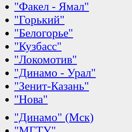
"Факел - Ямал"
"Горький"
"Белогорье"
"Кузбасс"
"Локомотив"
"Динамо - Урал"
"Зенит-Казань"
"Нова"
"Динамо" (Мск)
"МГТУ"