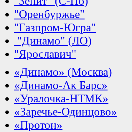
"Зенит" (С-Пб)
"Оренбуржье"
"Газпром-Югра"
"Динамо" (ЛО)
"Ярославич"
«Динамо» (Москва)
«Динамо-Ак Барс»
«Уралочка-НТМК»
«Заречье-Одинцово»
«Протон»