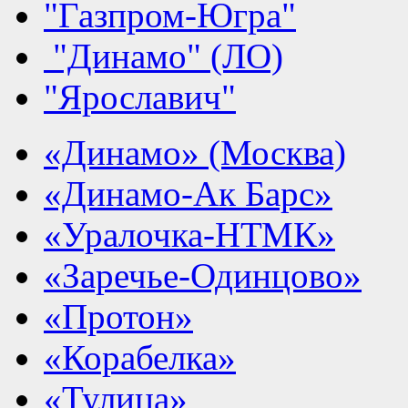
"Газпром-Югра"
"Динамо" (ЛО)
"Ярославич"
«Динамо» (Москва)
«Динамо-Ак Барс»
«Уралочка-НТМК»
«Заречье-Одинцово»
«Протон»
«Корабелка»
«Тулица»