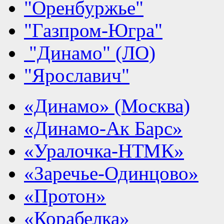
"Оренбуржье"
"Газпром-Югра"
"Динамо" (ЛО)
"Ярославич"
«Динамо» (Москва)
«Динамо-Ак Барс»
«Уралочка-НТМК»
«Заречье-Одинцово»
«Протон»
«Корабелка»