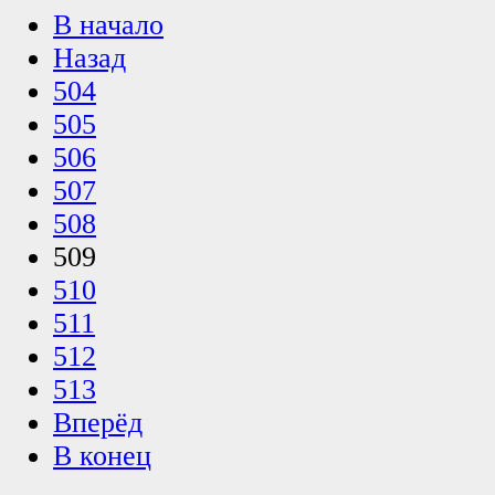
В начало
Назад
504
505
506
507
508
509
510
511
512
513
Вперёд
В конец