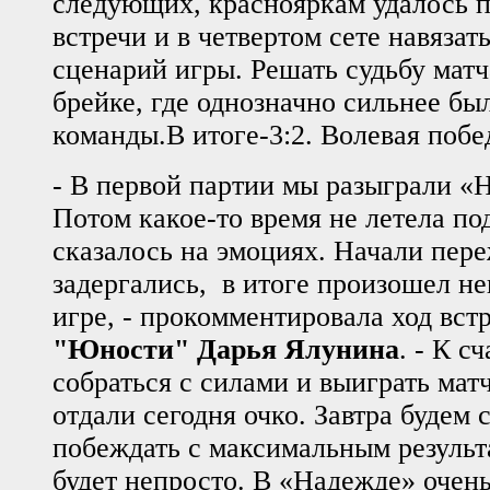
следующих, краснояркам удалось п
встречи и в четвертом сете навязат
сценарий игры. Решать судьбу матч
брейке, где однозначно сильнее б
команды.В итоге-3:2. Волевая поб
- В первой партии мы разыграли «
Потом какое-то время не летела под
сказалось на эмоциях. Начали пере
задергались, в итоге произошел не
игре, - прокомментировала ход вст
"Юности" Дарья Ялунина
. - К с
собраться с силами и выиграть матч
отдали сегодня очко. Завтра будем 
побеждать с максимальным результа
будет непросто. В «Надежде» очен