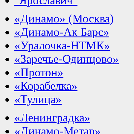
"Ярославич"
«Динамо» (Москва)
«Динамо-Ак Барс»
«Уралочка-НТМК»
«Заречье-Одинцово»
«Протон»
«Корабелка»
«Тулица»
«Ленинградка»
«Динамо-Метар»