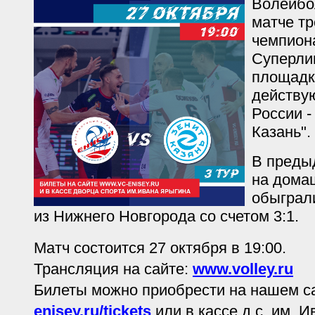
Волейбо
матче тр
чемпион
Суперлиг
площадке
действу
России -
Казань".
В преды
на дома
обыграли
из Нижнего Новгорода со счетом 3:1.
Матч состоится 27 октября в 19:00.
Трансляция на сайте:
www.volley.ru
Билеты можно приобрести на нашем с
enisey.ru/tickets
или в кассе д.с. им. 