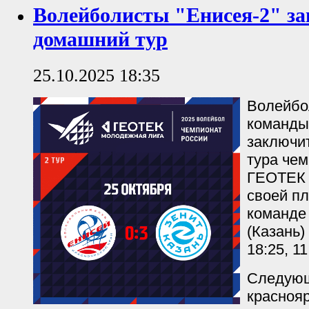
Волейболисты "Енисея-2" з
домашний тур
25.10.2025 18:35
Волейбо
команды
заключит
тура че
ГЕОТЕК 
своей п
команде
(Казань) 
18:25, 11
Следующ
красноя