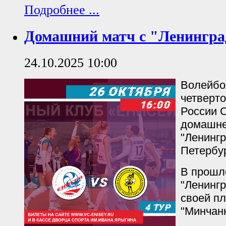
Подробнее ...
Домашний матч с "Ленингра
24.10.2025 10:00
Волейбо
четверт
России 
домашне
"Ленингр
Петербур
В прошл
"Ленингр
своей п
"Минчанк