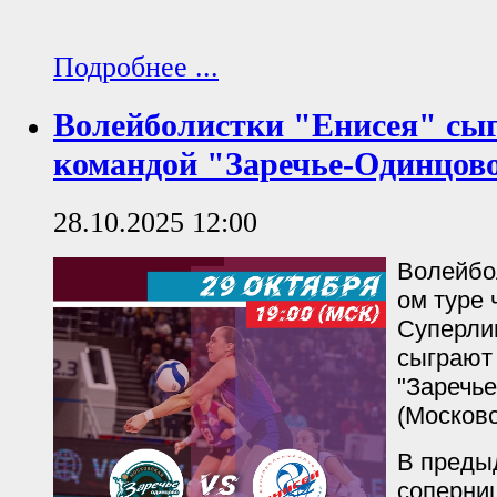
Подробнее ...
Волейболистки "Енисея" сыг
командой "Заречье-Одинцов
28.10.2025 12:00
Волейбол
ом туре
Суперли
сыграют
"Заречь
(Московс
В преды
соперни