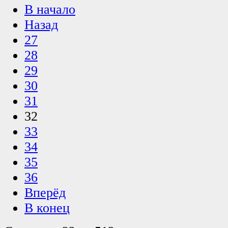
В начало
Назад
27
28
29
30
31
32
33
34
35
36
Вперёд
В конец