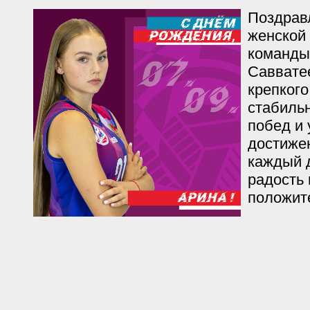
Поздрав
женской
команды
Саввате
крепкого
стабильн
побед и 
достиже
каждый 
радость 
положит