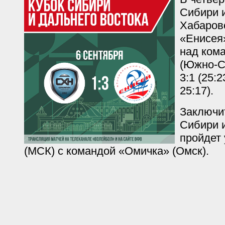
Сибири и
Хабаров
«Енисея
над ком
(Южно-С
3:1 (25:2
25:17).
Заключи
Сибири 
пройдет 
(МСК) с командой «Омичка» (Омск).