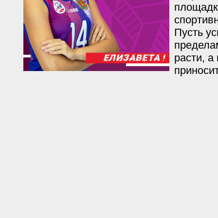
площадк
спортив
Пусть ус
предела
расти, а
приносит