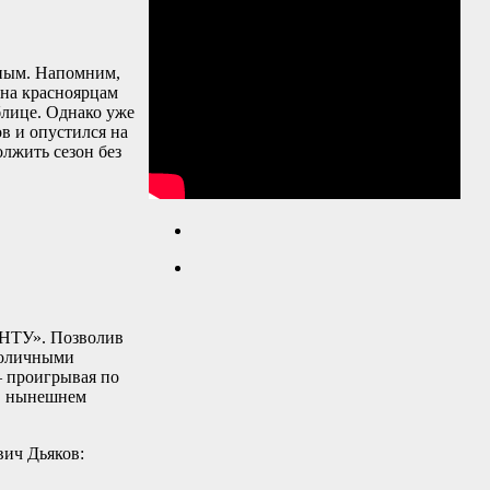
иным. Напомним,
ина красноярцам
блице. Однако уже
в и опустился на
лжить сезон без
ГНТУ». Позволив
ноличными
– проигрывая по
 в нынешнем
ич Дьяков: