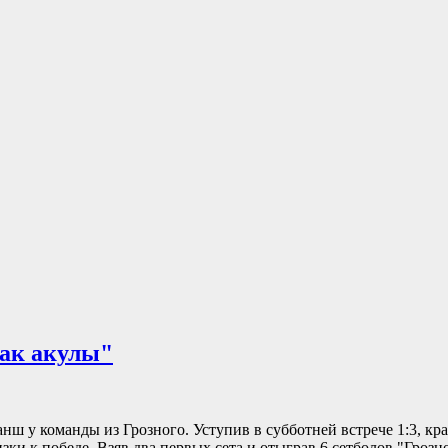
как акулы"
анш у команды из Грозного. Уступив в субботней встрече 1:3, кр
ки к победе. Взяв два первых сета и отыграв 6 сетболов "Грозно