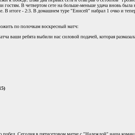
ии гостям. В четвертом сете на больше-меньше удача вновь была 
. В итоге - 2:3. В домашнем туре "Енисей" набрал 1 очко и тепе
ожить по полочкам воскресный матч:
матча ваши ребята выбили нас силовой подачей, которая размаза
15)
 побед. Сегодня в пятисетовом матче с "Надеждой" наша коман