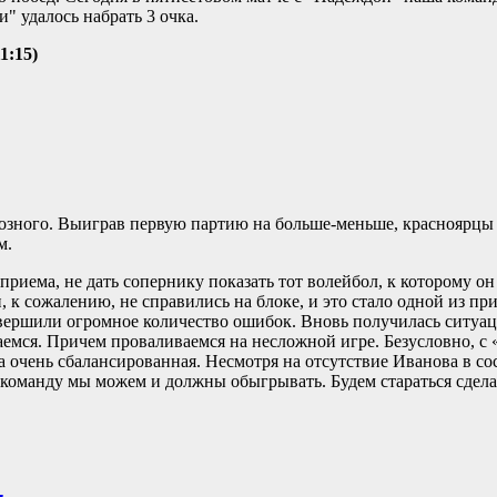
 удалось набрать 3 очка.
1:15)
розного. Выиграв первую партию на больше-меньше, красноярцы
м.
приема, не дать сопернику показать тот волейбол, к которому он
и, к сожалению, не справились на блоке, и это стало одной из п
вершили огромное количество ошибок. Вновь получилась ситуац
емся. Причем проваливаемся на несложной игре. Безусловно, с
а очень сбалансированная. Несмотря на отсутствие Иванова в со
команду мы можем и должны обыгрывать. Будем стараться сделат