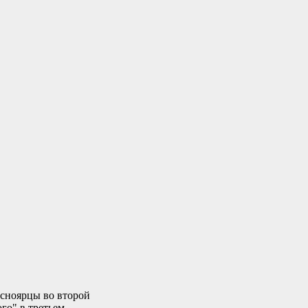
асноярцы во второй
го" в третьем