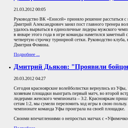
21.03.2012 00:05
Руководство ВК «Енисей» приняло решение расстаться
Дмитрий Александрович занял пост главного тренера во
удалось вырваться в единоличные лидеры мужского чемпи
в январе этого года в игре команды наметился заметный
четвертую строчку турнирной сетки. Руководство клуба,
Дмитрия Фомина.
Подробнее ...
Дмитрий Дьяков: "Проявили бойцо
20.03.2012 04:27
Сегодня красноярские волейболистки вернулись из Уфы,
хозяевам площадки выиграть первый матч, во второй вс
лидерами женского чемпионата – 3:2. Краснояркам пришло
сетам 1:2, мы сумели переломить ход игры в свою поль
чемпионате команда Уфы проиграла на своей площадке.
Своими впечатлениями о непростых матчах с «Уфимочко