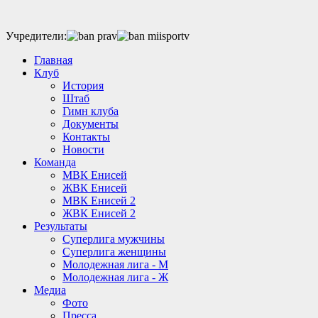
Учредители:
Главная
Клуб
История
Штаб
Гимн клуба
Документы
Контакты
Новости
Команда
МВК Енисей
ЖВК Енисей
МВК Енисей 2
ЖВК Енисей 2
Результаты
Суперлига мужчины
Суперлига женщины
Молодежная лига - М
Молодежная лига - Ж
Медиа
Фото
Пресса