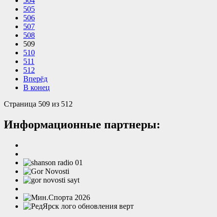
504
505
506
507
508
509
510
511
512
Вперёд
В конец
Страница 509 из 512
Информационные партнеры: