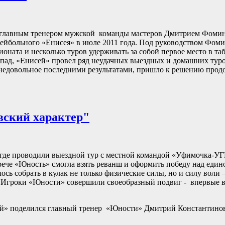
 с главным тренером мужской команды мастеров Дмитрием Фом
лейбольного «Енисея» в июле 2011 года. Под руководством Фом
оната и несколько туров удерживать за собой первое место в та
 спад, «Енисей» провел ряд неудачных выездных и домашних туро
 недовольное последними результатами, пришло к решению продо
вский характер"
 где проводили выездной тур с местной командой «Уфимочка-У
трече «Юность» смогла взять реванш и оформить победу над еди
сь собрать в кулак не только физические силы, но и силу воли 
зу. Игроки «Юности» совершили своеобразный подвиг - впервые
й» поделился главный тренер «Юности» Дмитрий Константинов