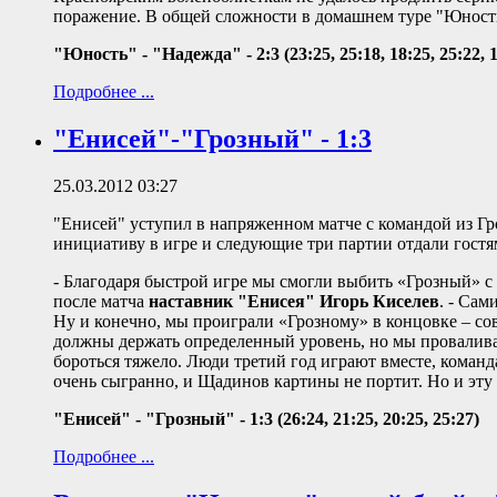
поражение. В общей сложности в домашнем туре "Юности"
"Юность" - "Надежда" - 2:3 (23:25, 25:18, 18:25, 25:22, 1
Подробнее ...
"Енисей"-"Грозный" - 1:3
25.03.2012 03:27
"Енисей" уступил в напряженном матче с командой из Г
инициативу в игре и следующие три партии отдали гостя
- Благодаря быстрой игре мы смогли выбить «Грозный» с 
после матча
наставник "Енисея" Игорь Киселев
. - Сам
Ну и конечно, мы проиграли «Грозному» в концовке – со
должны держать определенный уровень, но мы провалива
бороться тяжело. Люди третий год играют вместе, команд
очень сыгранно, и Щадинов картины не портит. Но и эту 
"Енисей" - "Грозный" - 1:3 (26:24, 21:25, 20:25, 25:27)
Подробнее ...