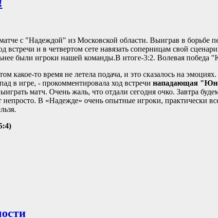
!
атче с "Надеждой" из Московской области. Выиграв в борьбе 
д встречи и в четвертом сете навязать соперницам свой сценар
льнее были игроки нашей команды.В итоге-3:2. Волевая победа 
м какое-то время не летела подача, и это сказалось на эмоциях
пад в игре, - прокомментировала ход встречи
нападающая "Юно
 выиграть матч. Очень жаль, что отдали сегодня очко. Завтра буде
т непросто. В «Надежде» очень опытные игроки, практически вс
льзя.
5:4)
ности