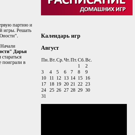
первую партию и
ий игры. Решать
Календарь игр
"Юности".
. Начали
Август
сти" Дарья
м стараться
Пн.
Вт.
Ср.
Чт.
Пт.
Сб.
Вс.
е поиграли в
1
2
3
4
5
6
7
8
9
10
11
12
13
14
15
16
17
18
19
20
21
22
23
24
25
26
27
28
29
30
31