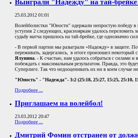
Выиграли "Надежду" на тай-брейке
25.03.2012 01:01
Волейболистки "Юности" одержали непростую победу в м
уступив 2 следующих, краснояркам удалось переломить хо
судьбу матча пришлось на тай-брейке, где однозначно си
- В первой партии мы разыграли «Надежду» в защите. Пото
переживать, задергались, в итоге произошел некоторый с
Ялунина
. - К счастью, нам удалось собраться с силами и
побеждать с максимальным результатом. Правда, это буде
Суперлиге. Так что недооценивать их ни в коем случае не
"Юность" - "Надежда"- 3:2 (25:18, 25:27, 15:25, 25:10, 1
Подробнее ...
Приглашаем на волейбол!
23.03.2012 20:47
Подробнее ...
Дмитрий Фомин отстранен от долж