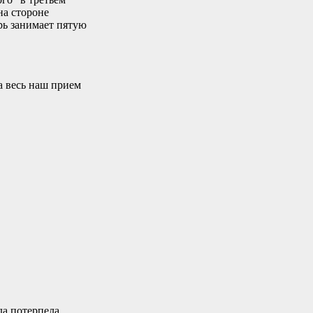
на стороне
рь занимает пятую
ла весь наш прием
да потерпела