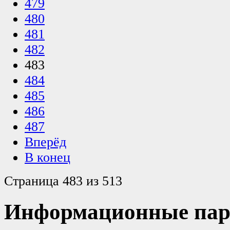
479
480
481
482
483
484
485
486
487
Вперёд
В конец
Страница 483 из 513
Информационные пар