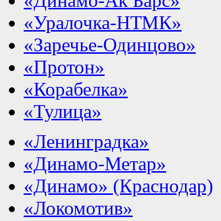
«Динамо-Ак Барс»
«Уралочка-НТМК»
«Заречье-Одинцово»
«Протон»
«Корабелка»
«Тулица»
«Ленинградка»
«Динамо-Метар»
«Динамо» (Краснодар)
«Локомотив»