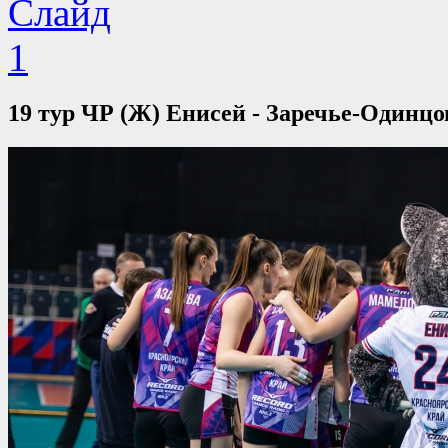
19 тур ЧР (Ж) Енисей - Заречье-Одинцов