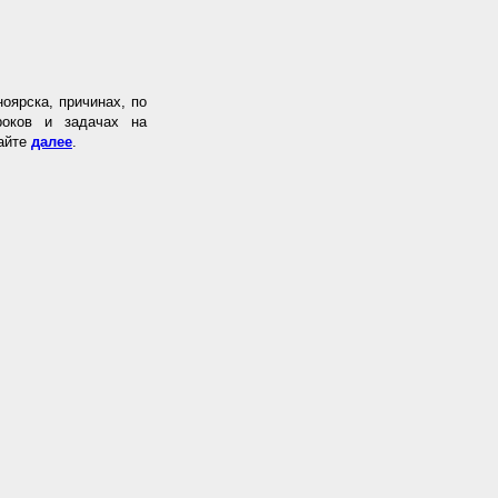
оярска, причинах, по
роков и задачах на
тайте
далее
.