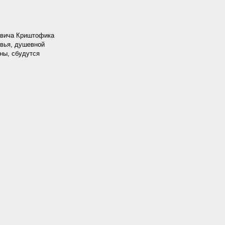
овича Криштофика
овья, душевной
ны, сбудутся