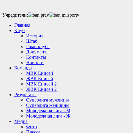
Учредители:
Главная
Клуб
История
Штаб
Гимн клуба
Документы
Контакты
Новости
Команда
МВК Енисей
ЖВК Енисей
МВК Енисей 2
ЖВК Енисей 2
Результаты
Суперлига мужчины
Суперлига женщины
Молодежная лига - М
Молодежная лига - Ж
Медиа
Фото
Пресса