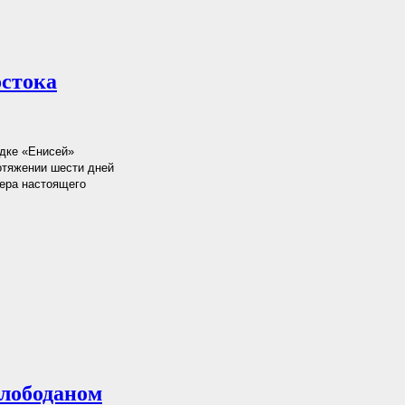
остока
адке «Енисей»
отяжении шести дней
ера настоящего
лободаном