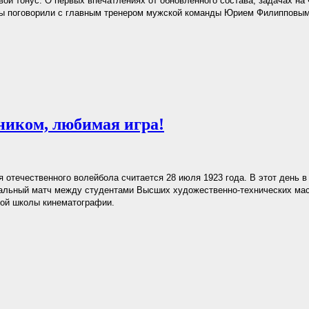
вой тонус. О первых впечатлениях от обновлённого состава, задачах на
мы поговорили с главным тренером мужской команды Юрием Филипповым
ником, любимая игра!
 отечественного волейбола считается 28 июля 1923 года. В этот день 
альный матч между студентами Высших художественно-технических мас
ой школы кинематографии.