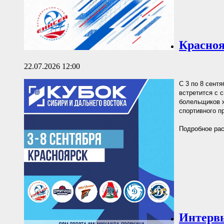
Красноя
22.07.2026 12:00
С 3 по 8 сент
встретится с 
болельщиков ж
спортивного п
Подробное рас
Интервь