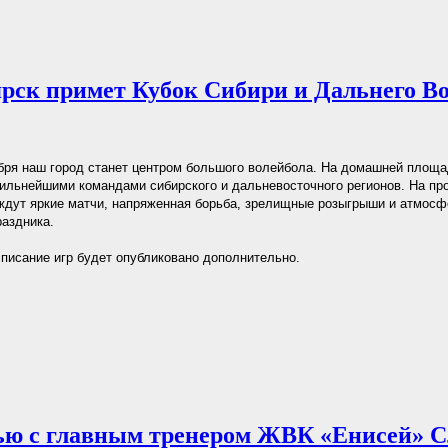
рск примет Кубок Сибири и Дальнего В
ября наш город станет центром большого волейбола. На домашней площ
сильнейшими командами сибирского и дальневосточного регионов. На пр
дут яркие матчи, напряженная борьба, зрелищные розыгрыши и атмосф
раздника.
писание игр будет опубликовано дополнительно.
ю с главным тренером ЖВК «Енисей» С