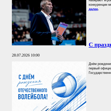
набирают игро
конкуренции 
далее
.
С празд
28.07.2026 10:00
Днём рождения
первый офици
Государственн