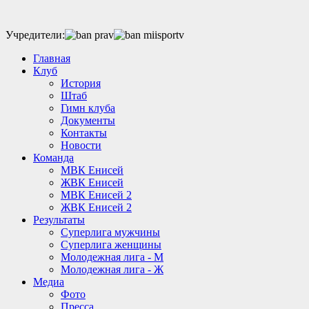
Учредители:
Главная
Клуб
История
Штаб
Гимн клуба
Документы
Контакты
Новости
Команда
МВК Енисей
ЖВК Енисей
МВК Енисей 2
ЖВК Енисей 2
Результаты
Суперлига мужчины
Суперлига женщины
Молодежная лига - М
Молодежная лига - Ж
Медиа
Фото
Пресса