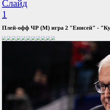
Плей-офф ЧР (М) игра 2 "Енисей" - "Куз