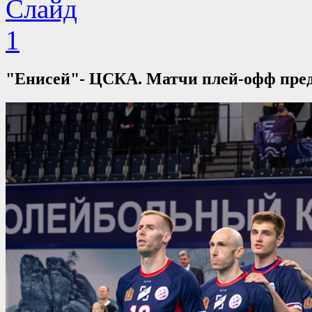
"Енисей"- ЦСКА. Матчи плей-офф предва