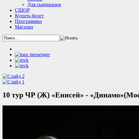
Для скачивания
СШОР
Купить билет
Программки
Магазин
10 тур ЧР (Ж) «Енисей» - «Динамо»(Мос