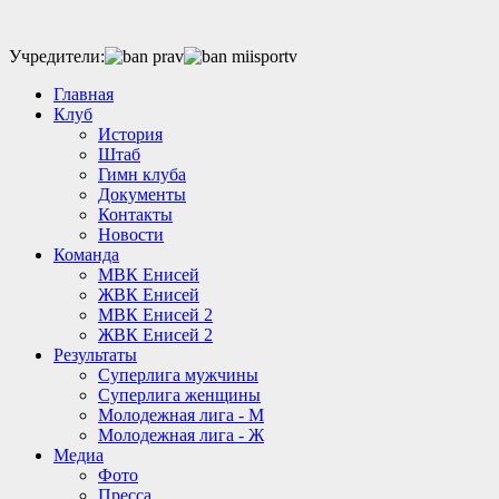
Учредители:
Главная
Клуб
История
Штаб
Гимн клуба
Документы
Контакты
Новости
Команда
МВК Енисей
ЖВК Енисей
МВК Енисей 2
ЖВК Енисей 2
Результаты
Суперлига мужчины
Суперлига женщины
Молодежная лига - М
Молодежная лига - Ж
Медиа
Фото
Пресса