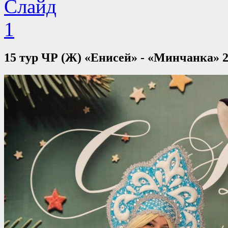
15 тур ЧР (Ж) «Енисей» - «Минчанка» 2