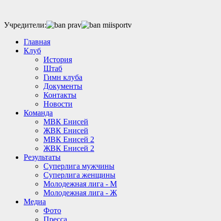
Учредители:
Главная
Клуб
История
Штаб
Гимн клуба
Документы
Контакты
Новости
Команда
МВК Енисей
ЖВК Енисей
МВК Енисей 2
ЖВК Енисей 2
Результаты
Суперлига мужчины
Суперлига женщины
Молодежная лига - М
Молодежная лига - Ж
Медиа
Фото
Пресса