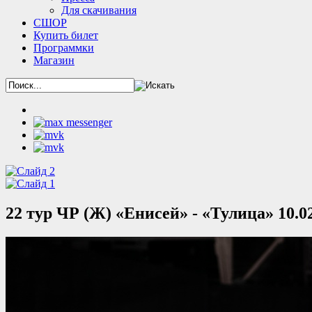
Для скачивания
СШОР
Купить билет
Программки
Магазин
22 тур ЧР (Ж) «Енисей» - «Тулица» 10.0