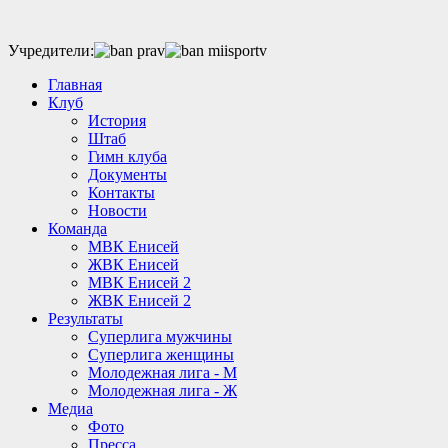
Учредители:
Главная
Клуб
История
Штаб
Гимн клуба
Документы
Контакты
Новости
Команда
МВК Енисей
ЖВК Енисей
МВК Енисей 2
ЖВК Енисей 2
Результаты
Суперлига мужчины
Суперлига женщины
Молодежная лига - М
Молодежная лига - Ж
Медиа
Фото
Пресса