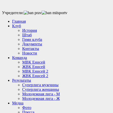
Учредители:
Главная
Клуб
История
Штаб
Гимн клуба
Документы
Контакты
Новости
Команда
МВК Енисей
ЖВК Енисей
МВК Енисей 2
ЖВК Енисей 2
Результаты
Суперлига мужчины
Суперлига женщины
Молодежная лига - М
Молодежная лига - Ж
Медиа
Фото
Пресса