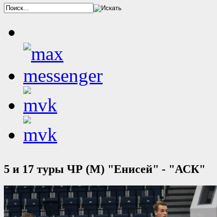
5 и 17 туры ЧР (М) "Енисей" - "АСК"