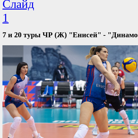
7 и 20 туры ЧР (Ж) "Енисей" - "Динам