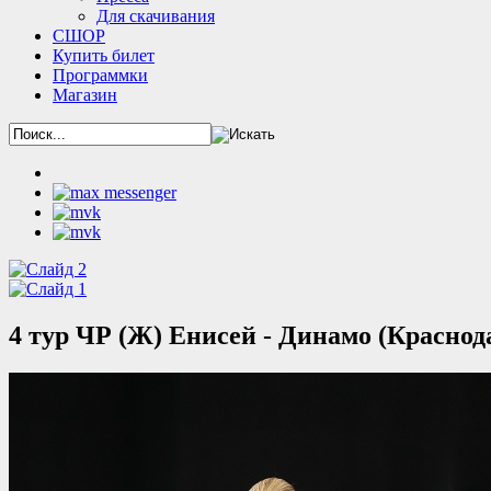
Для скачивания
СШОР
Купить билет
Программки
Магазин
4 тур ЧР (Ж) Енисей - Динамо (Краснода