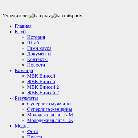
Учредители:
Главная
Клуб
История
Штаб
Гимн клуба
Документы
Контакты
Новости
Команда
МВК Енисей
ЖВК Енисей
МВК Енисей 2
ЖВК Енисей 2
Результаты
Суперлига мужчины
Суперлига женщины
Молодежная лига - М
Молодежная лига - Ж
Медиа
Фото
Пресса