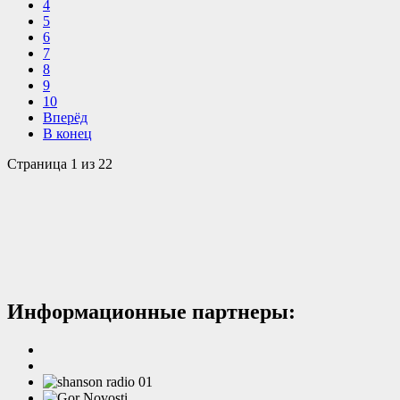
4
5
6
7
8
9
10
Вперёд
В конец
Страница 1 из 22
Информационные партнеры: