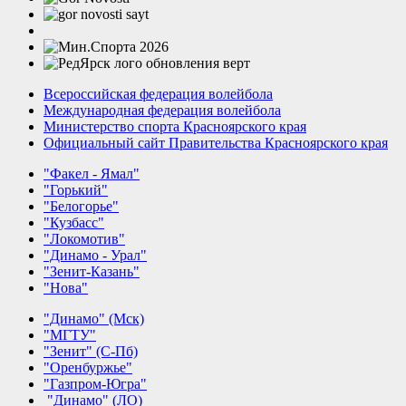
Всероссийская федерация волейбола
Международная федерация волейбола
Министерство спорта Красноярского края
Официальный сайт Правительства Красноярского края
"Факел - Ямал"
"Горький"
"Белогорье"
"Кузбасс"
"Локомотив"
"Динамо - Урал"
"Зенит-Казань"
"Нова"
"Динамо" (Мск)
"МГТУ"
"Зенит" (С-Пб)
"Оренбуржье"
"Газпром-Югра"
"Динамо" (ЛО)