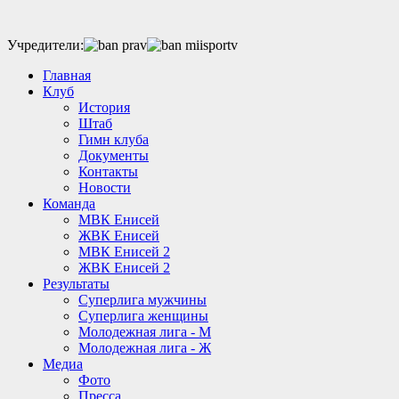
Учредители:
Главная
Клуб
История
Штаб
Гимн клуба
Документы
Контакты
Новости
Команда
МВК Енисей
ЖВК Енисей
МВК Енисей 2
ЖВК Енисей 2
Результаты
Суперлига мужчины
Суперлига женщины
Молодежная лига - М
Молодежная лига - Ж
Медиа
Фото
Пресса