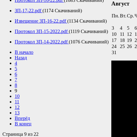
Протокол ЗП-16-22.pdf
(1083 Скачиваний)
Август
ЗП-17-22.pdf
(1174 Скачиваний)
Пн.
Вт.
Ср.
Ч
Извещение ЗП-16-22.pdf
(1134 Скачиваний)
3
4
5
6
Протокол ЗП-15-2022.pdf
(1119 Скачиваний)
10
11
12
1
17
18
19
2
Протокол ЗП-14-2022.pdf
(1076 Скачиваний)
24
25
26
2
В начало
31
Назад
4
5
6
7
8
9
10
11
12
13
Вперёд
В конец
Страница 9 из 22