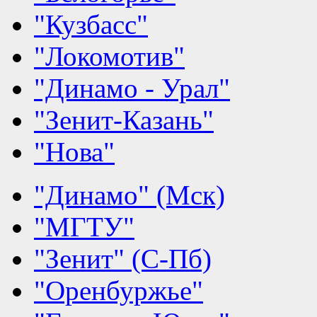
"Кузбасс"
"Локомотив"
"Динамо - Урал"
"Зенит-Казань"
"Нова"
"Динамо" (Мск)
"МГТУ"
"Зенит" (С-Пб)
"Оренбуржье"