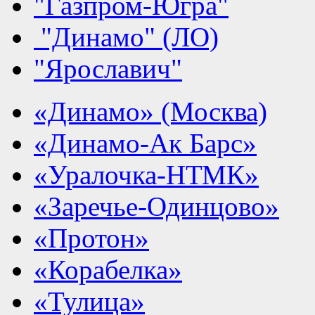
"Газпром-Югра"
"Динамо" (ЛО)
"Ярославич"
«Динамо» (Москва)
«Динамо-Ак Барс»
«Уралочка-НТМК»
«Заречье-Одинцово»
«Протон»
«Корабелка»
«Тулица»