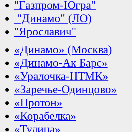
"Газпром-Югра"
"Динамо" (ЛО)
"Ярославич"
«Динамо» (Москва)
«Динамо-Ак Барс»
«Уралочка-НТМК»
«Заречье-Одинцово»
«Протон»
«Корабелка»
«Тулица»