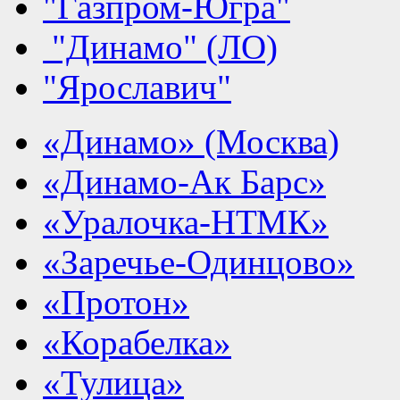
"Газпром-Югра"
"Динамо" (ЛО)
"Ярославич"
«Динамо» (Москва)
«Динамо-Ак Барс»
«Уралочка-НТМК»
«Заречье-Одинцово»
«Протон»
«Корабелка»
«Тулица»