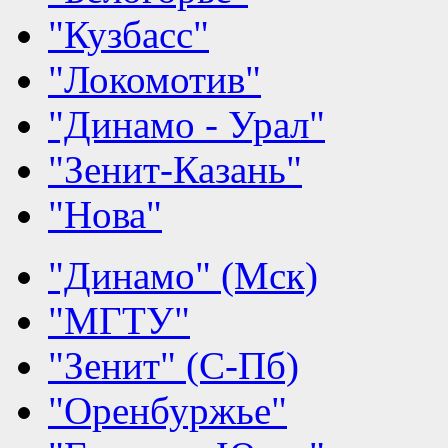
"Кузбасс"
"Локомотив"
"Динамо - Урал"
"Зенит-Казань"
"Нова"
"Динамо" (Мск)
"МГТУ"
"Зенит" (С-Пб)
"Оренбуржье"