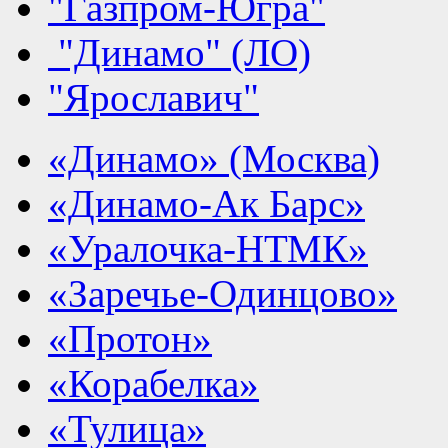
"Газпром-Югра"
"Динамо" (ЛО)
"Ярославич"
«Динамо» (Москва)
«Динамо-Ак Барс»
«Уралочка-НТМК»
«Заречье-Одинцово»
«Протон»
«Корабелка»
«Тулица»