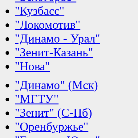
"Кузбасс"
"Локомотив"
"Динамо - Урал"
"Зенит-Казань"
"Нова"
"Динамо" (Мск)
"МГТУ"
"Зенит" (С-Пб)
"Оренбуржье"