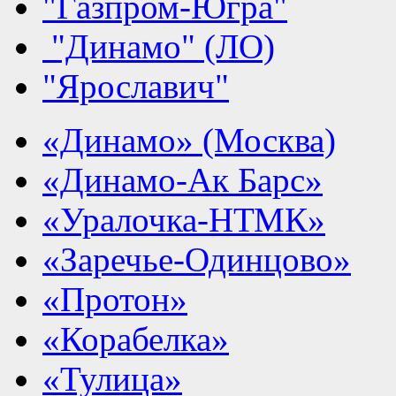
"Газпром-Югра"
"Динамо" (ЛО)
"Ярославич"
«Динамо» (Москва)
«Динамо-Ак Барс»
«Уралочка-НТМК»
«Заречье-Одинцово»
«Протон»
«Корабелка»
«Тулица»