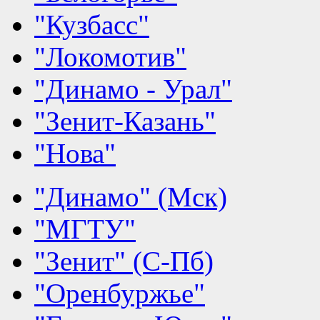
"Кузбасс"
"Локомотив"
"Динамо - Урал"
"Зенит-Казань"
"Нова"
"Динамо" (Мск)
"МГТУ"
"Зенит" (С-Пб)
"Оренбуржье"