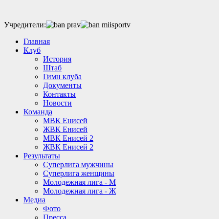
Учредители:
Главная
Клуб
История
Штаб
Гимн клуба
Документы
Контакты
Новости
Команда
МВК Енисей
ЖВК Енисей
МВК Енисей 2
ЖВК Енисей 2
Результаты
Суперлига мужчины
Суперлига женщины
Молодежная лига - М
Молодежная лига - Ж
Медиа
Фото
Пресса