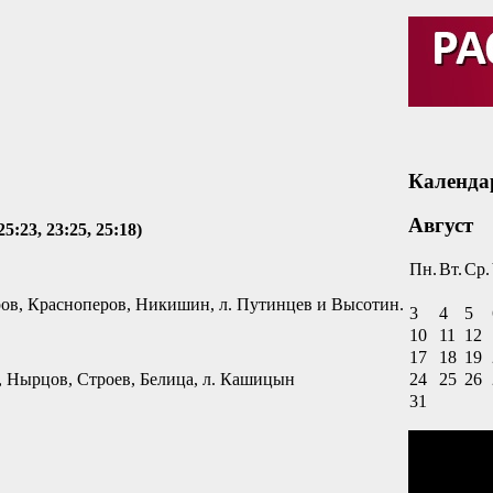
Календа
Август
:23, 23:25, 25:18)
Пн.
Вт.
Ср.
ров, Красноперов, Никишин, л. Путинцев и Высотин.
3
4
5
10
11
12
17
18
19
, Нырцов, Строев, Белица, л. Кашицын
24
25
26
31