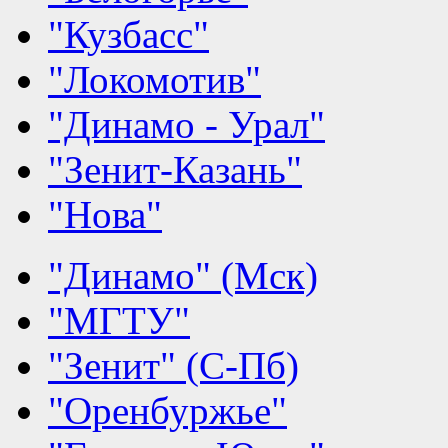
"Кузбасс"
"Локомотив"
"Динамо - Урал"
"Зенит-Казань"
"Нова"
"Динамо" (Мск)
"МГТУ"
"Зенит" (С-Пб)
"Оренбуржье"