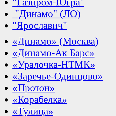
"Газпром-Югра"
"Динамо" (ЛО)
"Ярославич"
«Динамо» (Москва)
«Динамо-Ак Барс»
«Уралочка-НТМК»
«Заречье-Одинцово»
«Протон»
«Корабелка»
«Тулица»