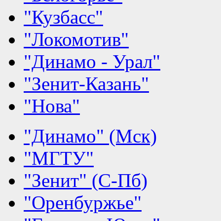
"Кузбасс"
"Локомотив"
"Динамо - Урал"
"Зенит-Казань"
"Нова"
"Динамо" (Мск)
"МГТУ"
"Зенит" (С-Пб)
"Оренбуржье"