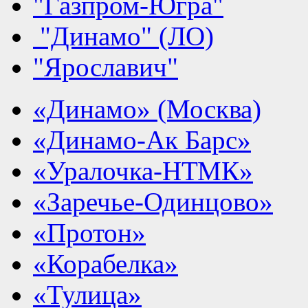
"Газпром-Югра"
"Динамо" (ЛО)
"Ярославич"
«Динамо» (Москва)
«Динамо-Ак Барс»
«Уралочка-НТМК»
«Заречье-Одинцово»
«Протон»
«Корабелка»
«Тулица»