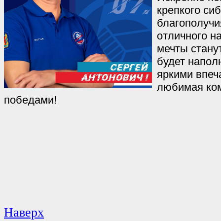
крепкого сиб
благополучи
отличного н
мечты стану
будет напол
яркими впеч
любимая ко
победами!
Наверх