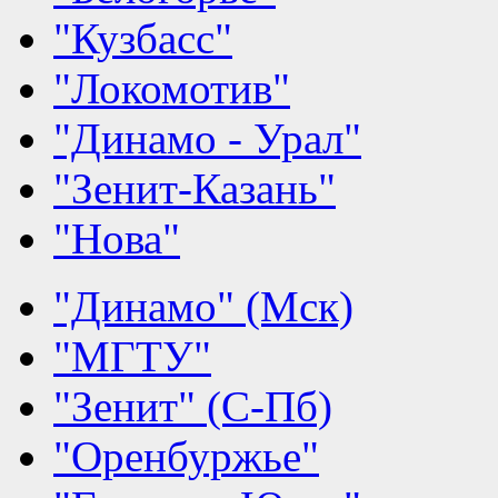
"Кузбасс"
"Локомотив"
"Динамо - Урал"
"Зенит-Казань"
"Нова"
"Динамо" (Мск)
"МГТУ"
"Зенит" (С-Пб)
"Оренбуржье"