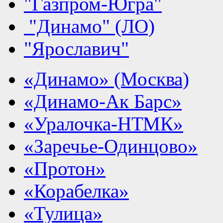
"Газпром-Югра"
"Динамо" (ЛО)
"Ярославич"
«Динамо» (Москва)
«Динамо-Ак Барс»
«Уралочка-НТМК»
«Заречье-Одинцово»
«Протон»
«Корабелка»
«Тулица»