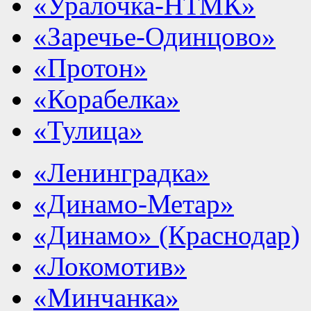
«Уралочка-НТМК»
«Заречье-Одинцово»
«Протон»
«Корабелка»
«Тулица»
«Ленинградка»
«Динамо-Метар»
«Динамо» (Краснодар)
«Локомотив»
«Минчанка»