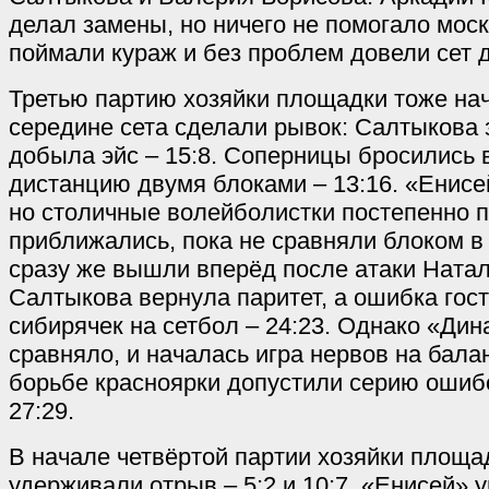
делал замены, но ничего не помогало мос
поймали кураж и без проблем довели сет д
Третью партию хозяйки площадки тоже нача
середине сета сделали рывок: Салтыкова 
добыла эйс – 15:8. Соперницы бросились 
дистанцию двумя блоками – 13:16. «Енисе
но столичные волейболистки постепенно п
приближались, пока не сравняли блоком в 
сразу же вышли вперёд после атаки Натал
Салтыкова вернула паритет, а ошибка гос
сибирячек на сетбол – 24:23. Однако «Ди
сравняло, и началась игра нервов на бала
борьбе красноярки допустили серию ошибо
27:29.
В начале четвёртой партии хозяйки площа
удерживали отрыв – 5:2 и 10:7. «Енисей» 