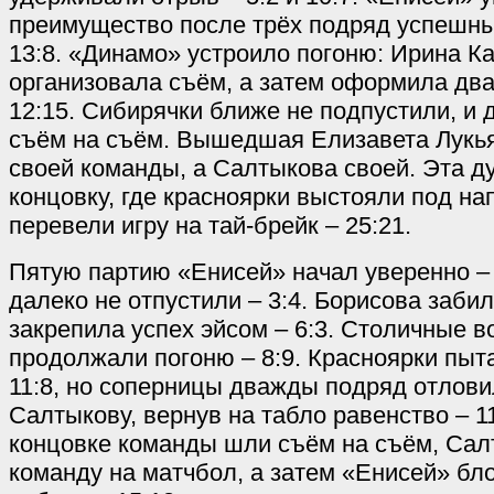
преимущество после трёх подряд успешны
13:8. «Динамо» устроило погоню: Ирина К
организовала съём, а затем оформила два
12:15. Сибирячки ближе не подпустили, и
съём на съём. Вышедшая Елизавета Лукь
своей команды, а Салтыкова своей. Эта д
концовку, где красноярки выстояли под на
перевели игру на тай-брейк – 25:21.
Пятую партию «Енисей» начал уверенно – 
далеко не отпустили – 3:4. Борисова забил
закрепила успех эйсом – 6:3. Столичные 
продолжали погоню – 8:9. Красноярки пыт
11:8, но соперницы дважды подряд отлов
Салтыкову, вернув на табло равенство – 1
концовке команды шли съём на съём, Са
команду на матчбол, а затем «Енисей» б