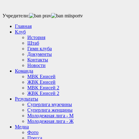
Учредители:
Главная
Клуб
История
Штаб
Гимн клуба
Документы
Контакты
Новости
Команда
МВК Енисей
ЖВК Енисей
МВК Енисей 2
ЖВК Енисей 2
Результаты
Суперлига мужчины
Суперлига женщины
Молодежная лига - М
Молодежная лига - Ж
Медиа
Фото
Пресса