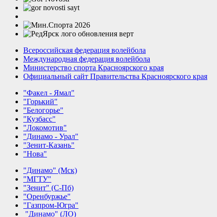
Всероссийская федерация волейбола
Международная федерация волейбола
Министерство спорта Красноярского края
Официальный сайт Правительства Красноярского края
"Факел - Ямал"
"Горький"
"Белогорье"
"Кузбасс"
"Локомотив"
"Динамо - Урал"
"Зенит-Казань"
"Нова"
"Динамо" (Мск)
"МГТУ"
"Зенит" (С-Пб)
"Оренбуржье"
"Газпром-Югра"
"Динамо" (ЛО)