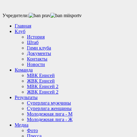
Учредители:
Главная
Клуб
История
Штаб
Гимн клуба
Документы
Контакты
Новости
Команда
МВК Енисей
ЖВК Енисей
МВК Енисей 2
ЖВК Енисей 2
Результаты
Суперлига мужчины
Суперлига женщины
Молодежная лига - М
Молодежная лига - Ж
Медиа
Фото
Пресса