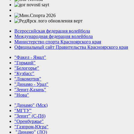
Всероссийская федерация волейбола
Международная федерация волейбола
Министерство спорта Красноярского края
Официальный сайт Правительства Красноярского края
"Факел - Ямал"
"Горький"
"Белогорье"
"Кузбасс"
"Локомотив"
"Динамо - Урал"
"Зенит-Казань"
"Нова"
"Динамо" (Мск)
"МГТУ"
"Зенит" (С-Пб)
"Оренбуржье"
"Газпром-Югра"
"Динамо" (ЛО)