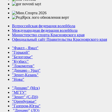
Всероссийская федерация волейбола
Международная федерация волейбола
Министерство спорта Красноярского края
Официальный сайт Правительства Красноярского края
"Факел - Ямал"
"Горький"
"Белогорье"
"Кузбасс"
"Локомотив"
"Динамо - Урал"
"Зенит-Казань"
"Нова"
"Динамо" (Мск)
"МГТУ"
"Зенит" (С-Пб)
"Оренбуржье"
"Газпром-Югра"
"Динамо" (ЛО)