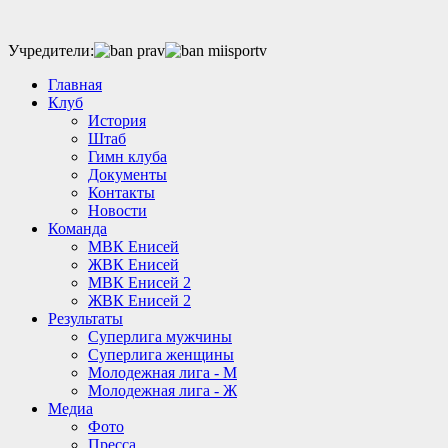
Учредители:
Главная
Клуб
История
Штаб
Гимн клуба
Документы
Контакты
Новости
Команда
МВК Енисей
ЖВК Енисей
МВК Енисей 2
ЖВК Енисей 2
Результаты
Суперлига мужчины
Суперлига женщины
Молодежная лига - М
Молодежная лига - Ж
Медиа
Фото
Пресса