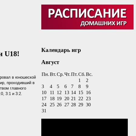
Календарь игр
и U18!
Август
Пн.
Вт.
Ср.
Чт.
Пт.
Сб.
Вс.
ровал в юношеской
1
2
нир, проходивший в
3
4
5
6
7
8
9
твом главного
10
11
12
13
14
15
16
, 3:1 и 3:2.
17
18
19
20
21
22
23
24
25
26
27
28
29
30
31