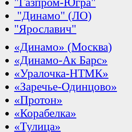
"Газпром-Югра"
"Динамо" (ЛО)
"Ярославич"
«Динамо» (Москва)
«Динамо-Ак Барс»
«Уралочка-НТМК»
«Заречье-Одинцово»
«Протон»
«Корабелка»
«Тулица»