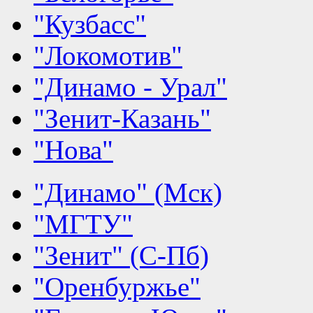
"Кузбасс"
"Локомотив"
"Динамо - Урал"
"Зенит-Казань"
"Нова"
"Динамо" (Мск)
"МГТУ"
"Зенит" (С-Пб)
"Оренбуржье"