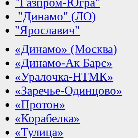
"Газпром-Югра"
"Динамо" (ЛО)
"Ярославич"
«Динамо» (Москва)
«Динамо-Ак Барс»
«Уралочка-НТМК»
«Заречье-Одинцово»
«Протон»
«Корабелка»
«Тулица»