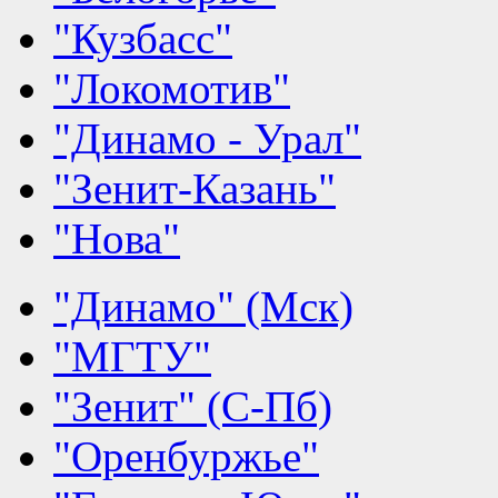
"Кузбасс"
"Локомотив"
"Динамо - Урал"
"Зенит-Казань"
"Нова"
"Динамо" (Мск)
"МГТУ"
"Зенит" (С-Пб)
"Оренбуржье"