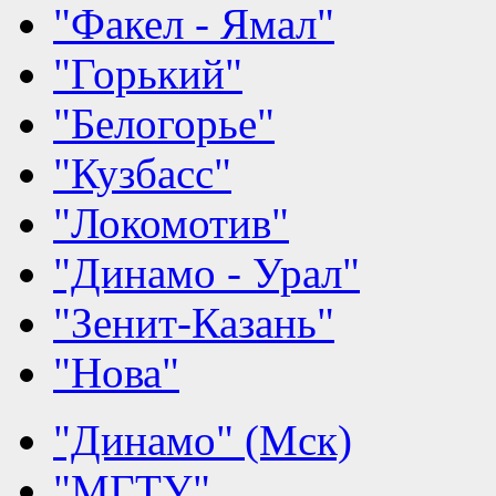
"Факел - Ямал"
"Горький"
"Белогорье"
"Кузбасс"
"Локомотив"
"Динамо - Урал"
"Зенит-Казань"
"Нова"
"Динамо" (Мск)
"МГТУ"